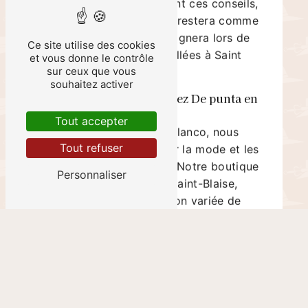
votre chapeau Panama restera comme
neuf et vous accompagnera lors de
Ce site utilise des cookies
vos journées ensoleillées à Saint
et vous donne le contrôle
Blaise.
sur ceux que vous
souhaitez activer
Le Chapeau Panama chez De punta en
blanco
Tout accepter
Chez De punta en blanco, nous
sommes passionnés par la mode et les
Tout refuser
accessoires de qualité. Notre boutique
Personnaliser
située à Paris, rue Saint-Blaise,
propose une sélection variée de
chapeaux Panama pour hommes et
femmes. Venez découvrir notre
collection et laissez-vous séduire par
l'élégance intemporelle de cet
accessoire emblématique. Pour toute
question ou pour plus d'informations,