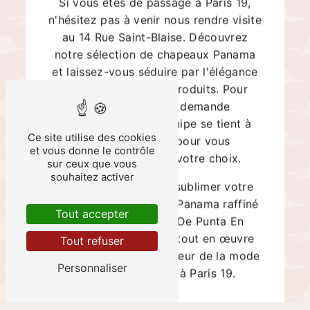
n'hésitez pas à venir nous rendre visite
au 14 Rue Saint-Blaise. Découvrez
notre sélection de chapeaux Panama
et laissez-vous séduire par l'élégance
et la qualité de nos produits. Pour
toute question ou demande
particulière, notre équipe se tient à
Ce site utilise des cookies
votre disposition pour vous
et vous donne le contrôle
accompagner dans votre choix.
sur ceux que vous
souhaitez activer
N'attendez plus pour sublimer votre
style avec un chapeau Panama raffiné
Tout accepter
et intemporel. Chez De Punta En
Blanco, nous mettons tout en œuvre
Tout refuser
pour vous offrir le meilleur de la mode
Personnaliser
et des accessoires à Paris 19.