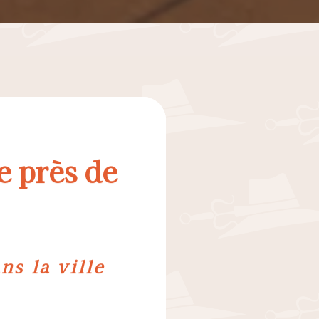
 près de
s la ville