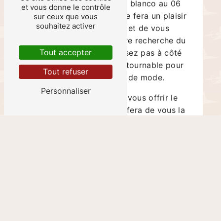
contacter De punta en blanco au 06
et vous donne le contrôle
82 98 67 56. L'équipe se fera un plaisir
sur ceux que vous
souhaitez activer
de vous renseigner et de vous
accompagner dans votre recherche du
chapeau idéal. Ne passez pas à côté
Tout accepter
de cette adresse incontournable pour
Tout refuser
tous les amateurs de mode.
Personnaliser
N'attendez plus pour vous offrir le
chapeau à la mode qui fera de vous la
star de Paris 16 ! Rendez-vous chez De
punta en blanco et laissez-vous
séduire par une sélection de chapeaux
tendance et de qualité, pour un style
impeccable en toutes circonstances.
En savoir plus