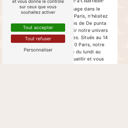
et vous donne le contrôle
sur ceux que vous
Si vous êtes de passage dans le
souhaitez activer
quartier de Charonne à Paris, n'hésitez
pas à pousser les portes de De punta
Tout accepter
en blanco pour découvrir notre univers
de mode et d'accessoires. Situés au 14
Tout refuser
Rue Saint-Blaise, 75020 Paris, notre
Personnaliser
boutique est ouverte du lundi au
samedi pour vous accueillir et vous
faire vivre une expérience shopping
inoubliable. Laissez-vous tenter par
nos pièces originales et laissez libre
cours à votre créativité pour composer
des tenues qui vous ressemblent.
En savoir plus
Contactez-nous