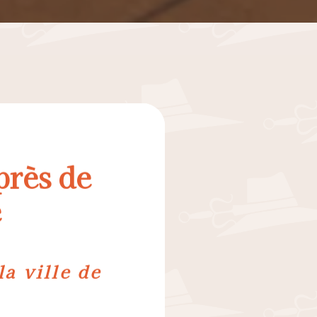
près de
e
a ville de