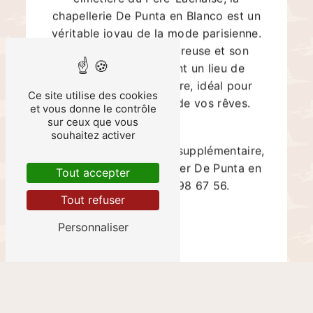
chapellerie De Punta en Blanco est un
véritable joyau de la mode parisienne.
Son ambiance chaleureuse et son
décor élégant en font un lieu de
shopping à part entière, idéal pour
Ce site utilise des cookies
dénicher le chapeau de vos rêves.
et vous donne le contrôle
sur ceux que vous
Contacts
souhaitez activer
Pour toute information supplémentaire,
n'hésitez pas à contacter De Punta en
Tout accepter
Blanco au 06 82 98 67 56.
Tout refuser
Personnaliser
En savoir plus
Contactez-nous